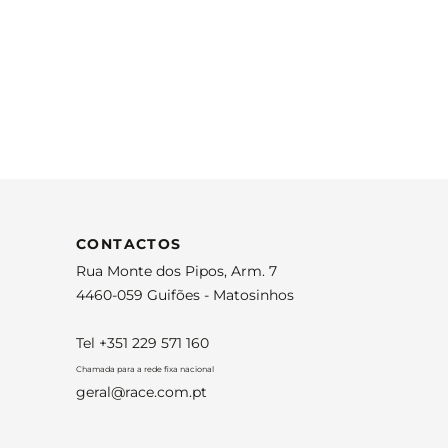
CONTACTOS
Rua Monte dos Pipos, Arm. 7
4460-059 Guifões - Matosinhos
Tel +351 229 571 160
Chamada para a rede fixa nacional
geral@race.com.pt