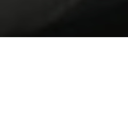
ASSISTÊNCIA TÉCNICA
O departamento de Pós-Venda da RACE é
composto por profissionais altamente
qualificados, devidamente equipados e com
vasta experiência nas suas áreas de atuação,
garantindo um serviço de excelência,
marcado pela qualidade e eficiência. A
equipa, dedicada exclusivamente ao apoio