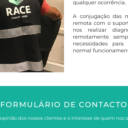
qualquer ocorrência.
A conjugação das me
remota com o suport
nos realizar diagnó
remotamente sempr
necessidades para 
normal funcionamento
FORMULÁRIO DE CONTACTO
 opinião dos nossos clientes e o interesse de quem nos 