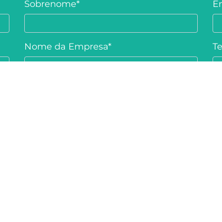
Sobrenome
*
E
Nome da Empresa
*
Te
rigatórios.
 a
Politica de Privacidade
e Privacidade
e
Termos de Serviço
da Google.